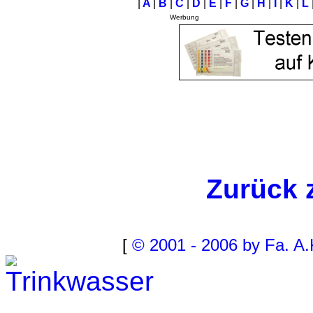
|
A
|
B
|
C
|
D
|
E
|
F
|
G
|
H
|
I
|
K
|
L
Werbung
Zurück 
[
© 2001 - 2006 by Fa. A.
Trinkwasser
Stadtwerke