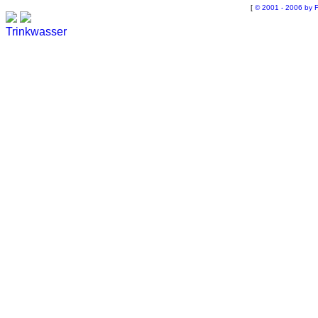
[
© 2001 - 2006 by F
Trinkwasser
Stadtwerke
Wassertest
Labortest Wasser
Schnelltest Wasser
BUBBLE-RAIN®