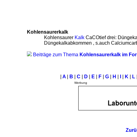
Kohlensaurerkalk
Kohlensaurer
Kalk
CaCOtief drei: Düngek
Düngekalkabkommen
, s.auch Calciumcar
Beiträge zum Thema
Kohlensaurerkalk im Fo
|
A
|
B
|
C
|
D
|
E
|
F
|
G
|
H
|
I
|
K
|
L
Werbung
Zurü