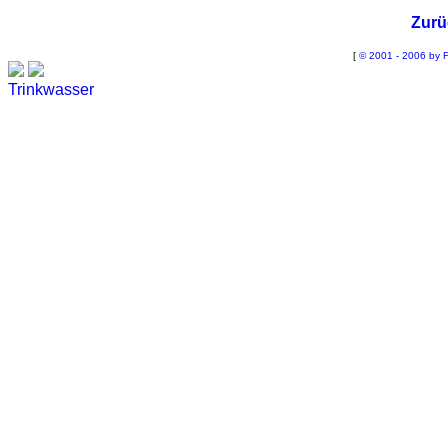
Zurü
[
© 2001 - 2006 by F
Trinkwasser
Stadtwerke
Wassertest
Labortest Wasser
Schnelltest Wasser
BUBBLE-RAIN®