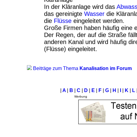
In der Kläranlage wird das
Abwass
das gereinigte
Wasser
die Kläranl
die
Flüsse
eingeleitet werden.
Große Firmen haben häufig eine e
Der Regen, der auf die Straße fällt
anderen Kanal und wird häufig dir
(Flüsse) eingeleitet.
Beiträge zum Thema
Kanalisation im Forum
|
A
|
B
|
C
|
D
|
E
|
F
|
G
|
H
|
I
|
K
|
L
Werbung