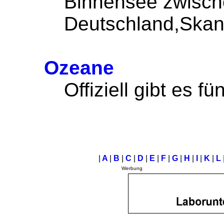
Binnensee zwisc
Deutschland,Skan
Ozeane
Offiziell gibt es f
|
A
|
B
|
C
|
D
|
E
|
F
|
G
|
H
|
I
|
K
|
L
Werbung