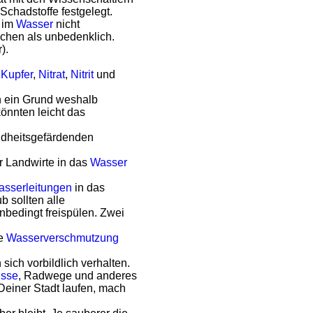
Schadstoffe festgelegt.
 im
Wasser
nicht
schen als unbedenklich.
).
,
Kupfer
,
Nitrat
,
Nitrit
und
ch ein Grund weshalb
önnten leicht das
ndheitsgefärdenden
 Landwirte in das
Wasser
sserleitungen
in das
 sollten alle
nbedingt freispülen. Zwei
ne
Wasserverschmutzung
ich vorbildlich verhalten.
üsse
, Radwege und anderes
Deiner Stadt laufen, mach