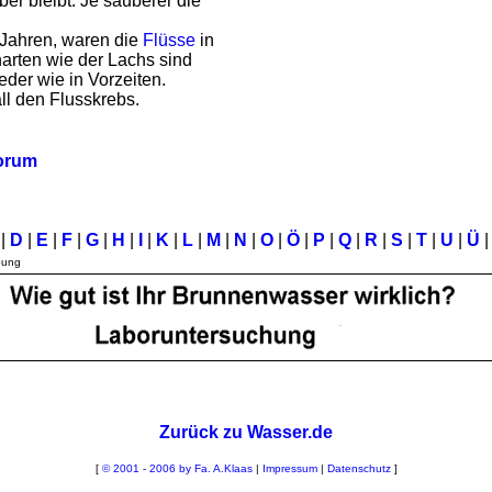
er bleibt. Je sauberer die
 Jahren, waren die
Flüsse
in
arten wie der Lachs sind
eder wie in Vorzeiten.
all den Flusskrebs.
orum
C
|
D
|
E
|
F
|
G
|
H
|
I
|
K
|
L
|
M
|
N
|
O
|
Ö
|
P
|
Q
|
R
|
S
|
T
|
U
|
Ü
|
bung
Zurück zu Wasser.de
[
© 2001 - 2006 by Fa. A.Klaas
|
Impressum
|
Datenschutz
]