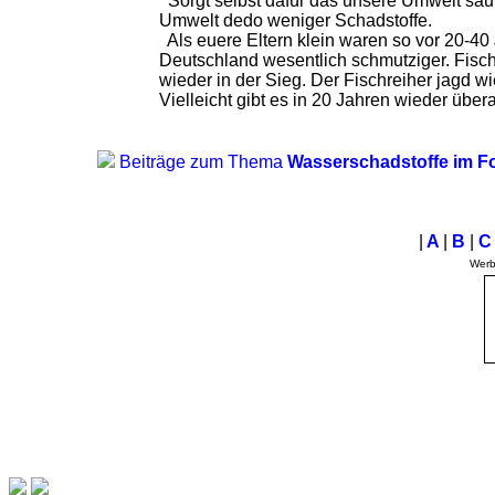
Sorgt selbst dafür das unsere Umwelt saub
Umwelt dedo weniger Schadstoffe.
Als euere Eltern klein waren so vor 20-40
Deutschland wesentlich schmutziger. Fisch
wieder in der Sieg. Der Fischreiher jagd wi
Vielleicht gibt es in 20 Jahren wieder über
Beiträge zum Thema
Wasserschadstoffe im F
|
A
|
B
|
Wer