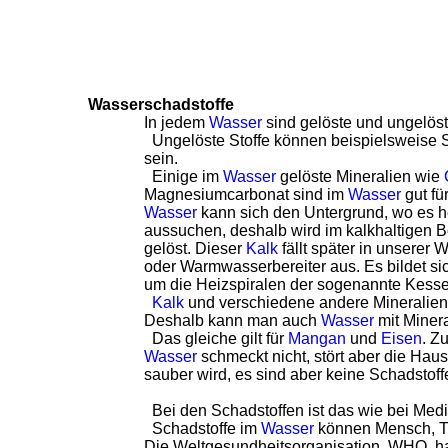
Wasserschadstoffe
In jedem
Wasser
sind gelöste und ungelöst
Ungelöste Stoffe können beispielsweise
sein.
Einige im
Wasser
gelöste Mineralien wie
Magnesiumcarbonat sind im
Wasser
gut fü
Wasser
kann sich den Untergrund, wo es he
aussuchen, deshalb wird im kalkhaltigen
gelöst. Dieser
Kalk
fällt später in unsere
oder Warmwasserbereiter aus. Es bildet s
um die Heizspiralen der sogenannte Kessel
Kalk
und verschiedene andere Mineralien 
Deshalb kann man auch
Wasser
mit Minera
Das gleiche gilt für
Mangan
und
Eisen
. Z
Wasser
schmeckt nicht, stört aber die Haus
sauber wird, es sind aber keine Schadstoff
Bei den Schadstoffen ist das wie bei Med
Schadstoffe im
Wasser
können Mensch, Ti
Die Weltgesundheitsorganisation, WHO, ha