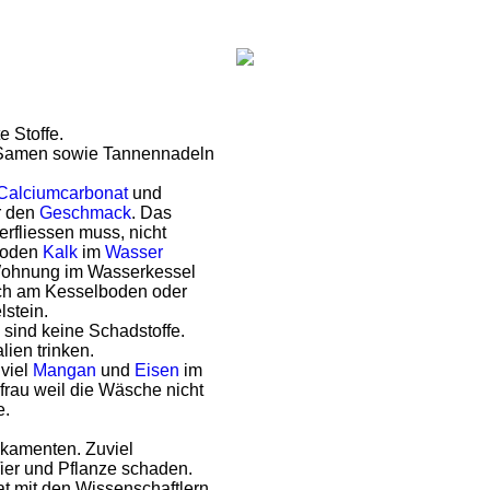
e Stoffe.
 Samen sowie Tannennadeln
Calciumcarbonat
und
r den
Geschmack
. Das
rfliessen muss, nicht
 Boden
Kalk
im
Wasser
r Wohnung im Wasserkessel
ich am Kesselboden oder
stein.
sind keine Schadstoffe.
lien trinken.
uviel
Mangan
und
Eisen
im
frau weil die Wäsche nicht
e.
ikamenten. Zuviel
er und Pflanze schaden.
t mit den Wissenschaftlern