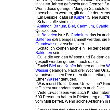
in vielen Jahren geforscht und Grenzen für 
Wenn diese geringen Mengen Schadstoffe
überschritten werden, gilt das für den Men
Ein Beispiel dafür ist
Kupfer
(Siehe Kupfer
Schadstoffe sind u.a.
Antimon
,
Barium
,
Blei
,
Cadmium
,
Cyanid
Quecksilber.
In
Batterien
ist z.B.
Cadmium
, das ist au
Batterien
extra eingesammelt werden, sie k
Grundwasser
verschmutzen.
Schädlich können auch ein Teil der gesu
Bakterien
sein.
Gülle die von den Wiesen und Feldern der
gespült werden gehören auch dazu.
Zuviel
Blei
und
Kupfer
können aus den
Wa
Wasser
gelangen. Nach drei Wochen Urlaub
verantwortlichen Personen diese Leitung u
Eimer
Wasser
genügen.
Was musst Du für Deine Umwelt tun? Ei
trifft nicht nur andere sondern auch Dich.
Viele Erwachsene wie auch Kinder haben s
600 Personen haben in Plettenberg die
Fl
vom Müll befreit. Wenn solche Aktionen in 
mit.