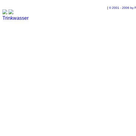
[
© 2001 - 2006 by F
Trinkwasser
Stadtwerke
Wassertest
Labortest Wasser
Schnelltest Wasser
BUBBLE-RAIN®