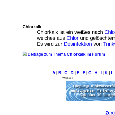
Chlorkalk
Chlorkalk ist ein weißes nach
Chlo
welches aus
Chlor
und gelöscht
Es wird zur
Desinfektion
von
Trin
Beiträge zum Thema
Chlorkalk im Forum
|
A
|
B
|
C
|
D
|
E
|
F
|
G
|
H
|
I
|
K
|
L
Werbung
Zurü