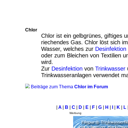
Chlor
Chlor ist ein gelbgrünes, giftiges
riechendes Gas. Chlor löst sich i
Wasser, welches zur
Desinfektion
oder zum Bleichen von Textilien u
wird.
Zur
Desinfektion
von
Trinkwasser
Trinkwasseranlagen verwendet man
Beiträge zum Thema
Chlor im Forum
|
A
|
B
|
C
|
D
|
E
|
F
|
G
|
H
|
I
|
K
|
L
Werbung