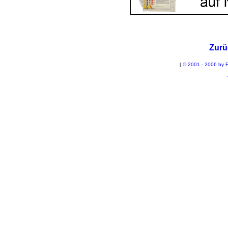
Zurü
[
© 2001 - 2006 by F
La
Sch
B