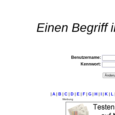
Einen Begriff 
Benutzername:
Kennwort:
|
A
|
B
|
C
|
D
|
E
|
F
|
G
|
H
|
I
|
K
|
L
Werbung