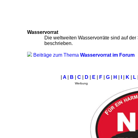
Wasservorrat
Die weltweiten Wasservorräte sind auf der
beschrieben.
Beiträge zum Thema
Wasservorrat im Forum
|
A
|
B
|
C
|
D
|
E
|
F
|
G
|
H
|
I
|
K
|
L
Werbung