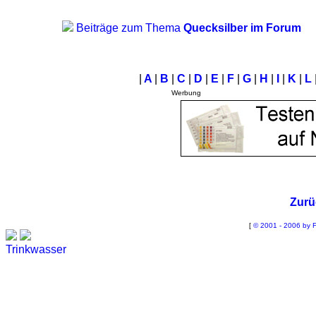
Beiträge zum Thema
Quecksilber im Forum
|
A
|
B
|
C
|
D
|
E
|
F
|
G
|
H
|
I
|
K
|
L
Werbung
Zurü
[
© 2001 - 2006 by F
Trinkwasser
Stadtwerke
Wassertest
Labortest Wasser
Schnelltest Wasser
BUBBLE-RAIN®