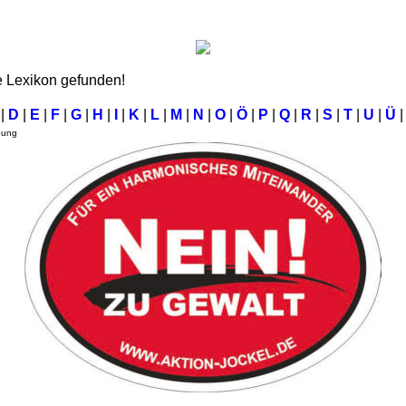
e Lexikon gefunden!
C
|
D
|
E
|
F
|
G
|
H
|
I
|
K
|
L
|
M
|
N
|
O
|
Ö
|
P
|
Q
|
R
|
S
|
T
|
U
|
Ü
|
bung