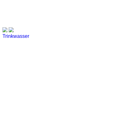
Trinkwasser
Stadtwerke
Wassertest
Labortest Wasser
Schnelltest Wasser
BUBBLE-RAIN®