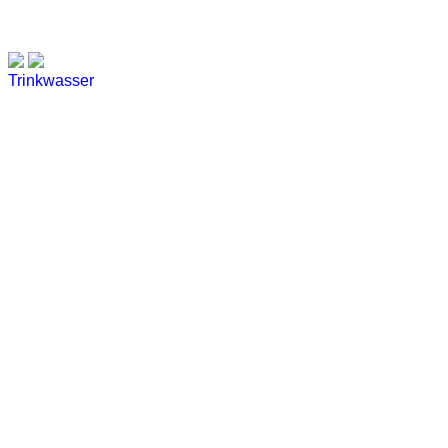
Trinkwasser
Stadtwerke
Wassertest
Labortest Wasser
Schnelltest Wasser
BUBBLE-RAIN®