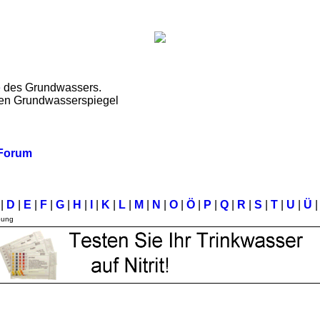
e
des Grundwassers.
den Grundwasserspiegel
 Forum
C
|
D
|
E
|
F
|
G
|
H
|
I
|
K
|
L
|
M
|
N
|
O
|
Ö
|
P
|
Q
|
R
|
S
|
T
|
U
|
Ü
|
bung