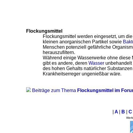
Flockungsmittel
Flockungsmittel werden eingesetzt, um di
kleinen anorganischen Partikel sowie
Bakt
Menschen potenziell gefährliche Organis
herauszufiltern.
Während einige Wasserwerke ohne dies
gibt es andere, deren
Wasser
unbehandelt 
des hohen Gehalts natürlicher Substanzen
Krankheitserreger ungenießbar wäre.
Beiträge zum Thema
Flockungsmittel im For
|
A
|
B
|
Wer