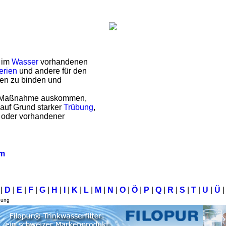
e im
Wasser
vorhandenen
erien
und andere für den
men zu binden und
e Maßnahme auskommen,
auf Grund starker
Trübung
,
 oder vorhandener
um
C
|
D
|
E
|
F
|
G
|
H
|
I
|
K
|
L
|
M
|
N
|
O
|
Ö
|
P
|
Q
|
R
|
S
|
T
|
U
|
Ü
|
bung