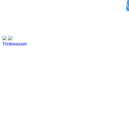
Trinkwasser
Stadtwerke
Wassertest
Labortest Wasser
Schnelltest Wasser
BUBBLE-RAIN®