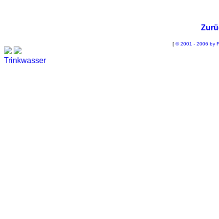
Zurü
[
© 2001 - 2006 by F
Trinkwasser
Stadtwerke
Wassertest
Labortest Wasser
Schnelltest Wasser
BUBBLE-RAIN®