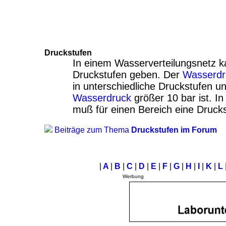
Druckstufen
In einem Wasserverteilungsnetz 
Druckstufen geben. Der
Wasserdr
in unterschiedliche Druckstufen unt
Wasserdruck
größer 10 bar ist. In
muß für einen Bereich eine Drucks
Beiträge zum Thema
Druckstufen im Forum
|
A
|
B
|
C
|
D
|
E
|
F
|
G
|
H
|
I
|
K
|
L
Werbung