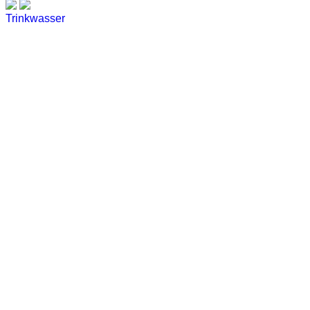
Trinkwasser
Stadtwerke
Wassertest
Labortest Wasser
Schnelltest Wasser
BUBBLE-RAIN®