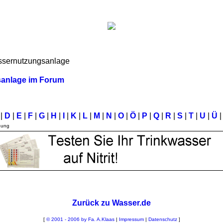
sernutzungsanlage
sanlage im Forum
C
|
D
|
E
|
F
|
G
|
H
|
I
|
K
|
L
|
M
|
N
|
O
|
Ö
|
P
|
Q
|
R
|
S
|
T
|
U
|
Ü
|
bung
Zurück zu Wasser.de
[
© 2001 - 2006 by Fa. A.Klaas
|
Impressum
|
Datenschutz
]