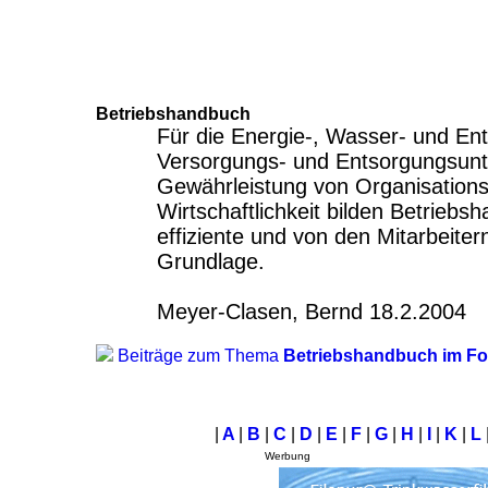
Betriebshandbuch
Für die Energie-, Wasser- und En
Versorgungs- und Entsorgungsun
Gewährleistung von Organisations
Wirtschaftlichkeit bilden Betriebs
effiziente und von den Mitarbeiter
Grundlage.
Meyer-Clasen, Bernd 18.2.2004
Beiträge zum Thema
Betriebshandbuch im F
|
A
|
B
|
C
|
D
|
E
|
F
|
G
|
H
|
I
|
K
|
L
Werbung