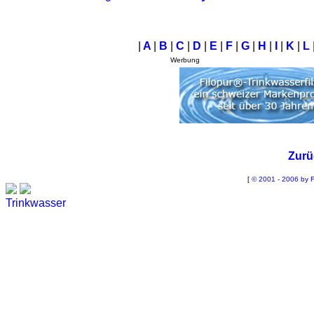
|
A
|
B
|
C
|
D
|
E
|
F
|
G
|
H
|
I
|
K
|
L
Werbung
Zurü
[
© 2001 - 2006 by F
Trinkwasser
Stadtwerke
Wassertest
Labortest Wasser
Schnelltest Wasser
BUBBLE-RAIN®