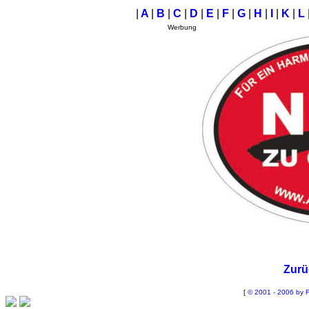
|
A
|
B
|
C
|
D
|
E
|
F
|
G
|
H
|
I
|
K
|
L
Werbung
Zurü
[
© 2001 - 2006 by F