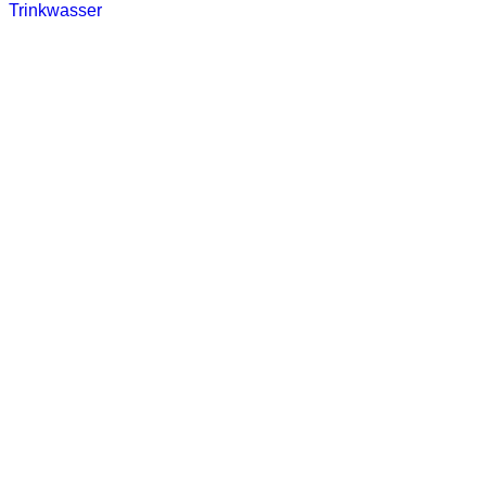
Trinkwasser
Stadtwerke
Wassertest
Labortest Wasser
Schnelltest Wasser
BUBBLE-RAIN®