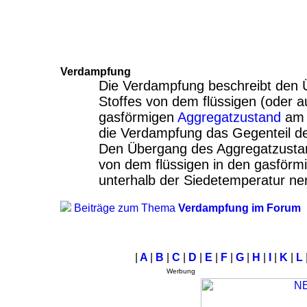
Verdampfung
Die Verdampfung beschreibt den 
Stoffes von dem flüssigen (oder a
gasförmigen
Aggregatzustand
a
die Verdampfung das Gegenteil d
Den Übergang des Aggregatzust
von dem flüssigen in den gasförm
unterhalb der Siedetemperatur n
Beiträge zum Thema
Verdampfung im Forum
|
A
|
B
|
C
|
D
|
E
|
F
|
G
|
H
|
I
|
K
|
L
Werbung