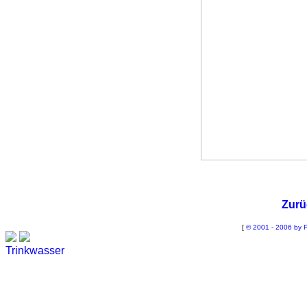
Zurü
[
© 2001 - 2006 by F
Trinkwasser
Stadtwerke
Wassertest
Labortest Wasser
Schnelltest Wasser