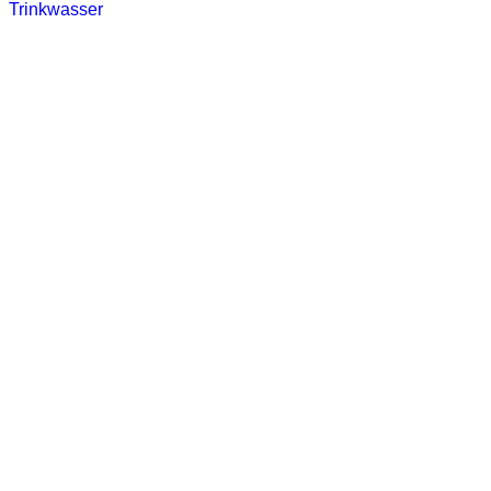
Trinkwasser
Stadtwerke
Wassertest
Labortest Wasser
Schnelltest Wasser
BUBBLE-RAIN®