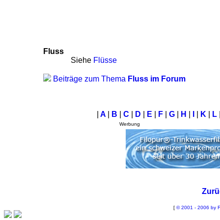
Fluss
Siehe
Flüsse
Beiträge zum Thema
Fluss im Forum
|
A
|
B
|
C
|
D
|
E
|
F
|
G
|
H
|
I
|
K
|
L
Werbung
Zurü
[
© 2001 - 2006 by F