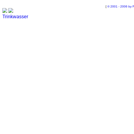
[
© 2001 - 2006 by F
Trinkwasser
Stadtwerke
Wassertest
Labortest Wasser
Schnelltest Wasser
BUBBLE-RAIN®