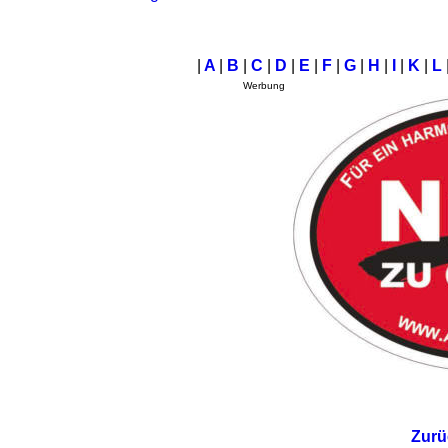
|
A
|
B
|
C
|
D
|
E
|
F
|
G
|
H
|
I
|
K
|
L
Werbung
Zurü