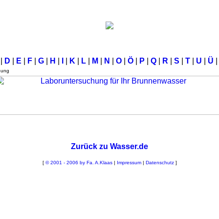
C
|
D
|
E
|
F
|
G
|
H
|
I
|
K
|
L
|
M
|
N
|
O
|
Ö
|
P
|
Q
|
R
|
S
|
T
|
U
|
Ü
|
bung
Zurück zu Wasser.de
[
© 2001 - 2006 by Fa. A.Klaas
|
Impressum
|
Datenschutz
]