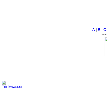
|
A
|
B
|
Wer
Trinkwasser
Stadtwerke
Wassertest
Labortest Wasser
Schnelltest Wasser