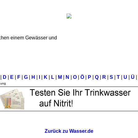
schen einem Gewässer und
C
|
D
|
E
|
F
|
G
|
H
|
I
|
K
|
L
|
M
|
N
|
O
|
Ö
|
P
|
Q
|
R
|
S
|
T
|
U
|
Ü
|
bung
Zurück zu Wasser.de