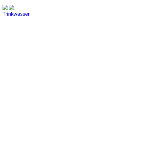
Trinkwasser
Stadtwerke
Wassertest
Labortest Wasser
Schnelltest Wasser
BUBBLE-RAIN®