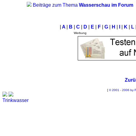
Beiträge zum Thema
Wasserschau im Forum
|
A
|
B
|
C
|
D
|
E
|
F
|
G
|
H
|
I
|
K
|
L
Werbung
Zurü
[
© 2001 - 2006 by F
Trinkwasser
Stadtwerke
Wassertest
Labortest Wasser
Schnelltest Wasser
BUBBLE-RAIN®