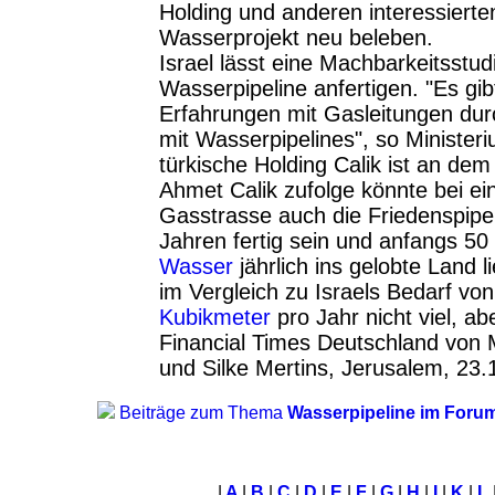
Holding und anderen interessiert
Wasserprojekt neu beleben.
Israel lässt eine Machbarkeitsstudi
Wasserpipeline anfertigen. "Es gib
Erfahrungen mit Gasleitungen dur
mit Wasserpipelines", so Minister
türkische Holding Calik ist an dem 
Ahmet Calik zufolge könnte bei ei
Gasstrasse auch die Friedenspipeli
Jahren fertig sein und anfangs 50
Wasser
jährlich ins gelobte Land 
im Vergleich zu Israels Bedarf von
Kubikmeter
pro Jahr nicht viel, ab
Financial Times Deutschland von M
und Silke Mertins, Jerusalem, 23
Beiträge zum Thema
Wasserpipeline im Foru
|
A
|
B
|
C
|
D
|
E
|
F
|
G
|
H
|
I
|
K
|
L