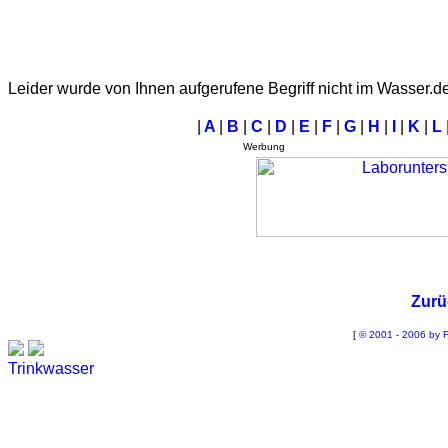
Leider wurde von Ihnen aufgerufene Begriff nicht im Wasser.d
|
A
|
B
|
C
|
D
|
E
|
F
|
G
|
H
|
I
|
K
|
L
Werbung
Zurü
[
© 2001 - 2006 by F
Trinkwasser
Stadtwerke
Wassertest
Labortest Wasser
Schnelltest Wasser