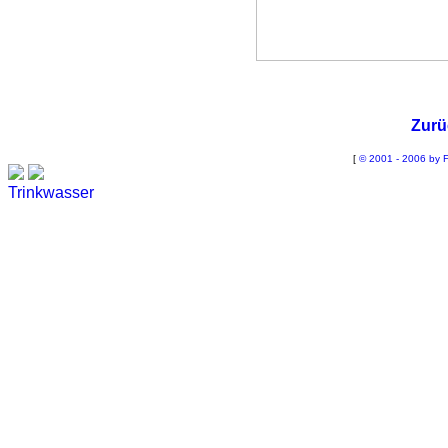
Zurü
[
© 2001 - 2006 by F
Trinkwasser
Stadtwerke
Wassertest
Labortest Wasser
Schnelltest Wasser
BUBBLE-RAIN®