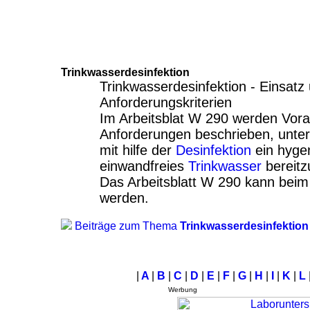
Trinkwasserdesinfektion
Trinkwasserdesinfektion - Einsatz
Anforderungskriterien
Im Arbeitsblat W 290 werden Vor
Anforderungen beschrieben, unter
mit hilfe der
Desinfektion
ein hygen
einwandfreies
Trinkwasser
bereitzu
Das Arbeitsblatt W 290 kann be
werden.
Beiträge zum Thema
Trinkwasserdesinfektio
|
A
|
B
|
C
|
D
|
E
|
F
|
G
|
H
|
I
|
K
|
L
Werbung