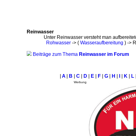
Reinwasser
Unter Reinwasser versteht man aufbereite
Rohwasser
-> (
Wasseraufbereitung
) -> 
Beiträge zum Thema
Reinwasser im Forum
|
A
|
B
|
C
|
D
|
E
|
F
|
G
|
H
|
I
|
K
|
L
Werbung