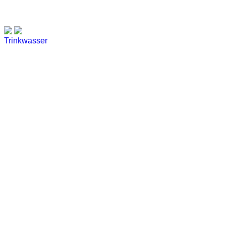
Trinkwasser
Stadtwerke
Wassertest
Labortest Wasser
Schnelltest Wasser
BUBBLE-RAIN®