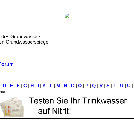
e
des Grundwassers.
den Grundwasserspiegel
 Forum
C
|
D
|
E
|
F
|
G
|
H
|
I
|
K
|
L
|
M
|
N
|
O
|
Ö
|
P
|
Q
|
R
|
S
|
T
|
U
|
Ü
|
bung