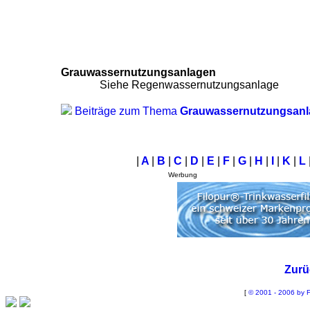
Grauwassernutzungsanlagen
Siehe Regenwassernutzungsanlage
Beiträge zum Thema
Grauwassernutzungsanl
|
A
|
B
|
C
|
D
|
E
|
F
|
G
|
H
|
I
|
K
|
L
Werbung
Zurü
[
© 2001 - 2006 by F