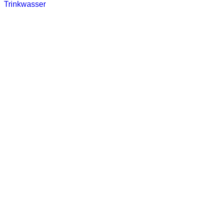
Trinkwasser
Stadtwerke
Wassertest
Labortest Wasser
Schnelltest Wasser
BUBBLE-RAIN®