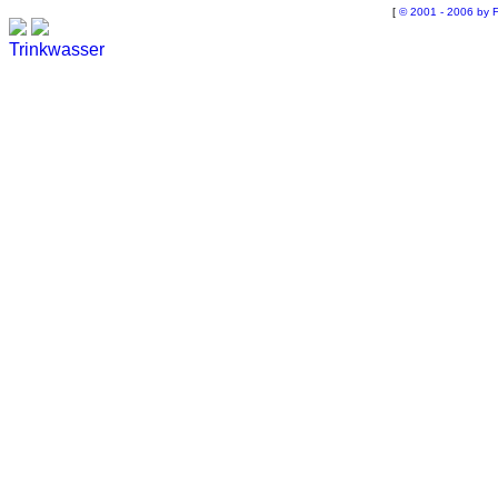
[
© 2001 - 2006 by F
Trinkwasser
Stadtwerke
Wassertest
Labortest Wasser
Schnelltest Wasser
BUBBLE-RAIN®