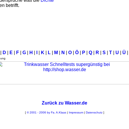
Widersprüche was die
Dichte
 betrifft.
C
|
D
|
E
|
F
|
G
|
H
|
I
|
K
|
L
|
M
|
N
|
O
|
Ö
|
P
|
Q
|
R
|
S
|
T
|
U
|
Ü
|
bung
Zurück zu Wasser.de
[
© 2001 - 2006 by Fa. A.Klaas
|
Impressum
|
Datenschutz
]