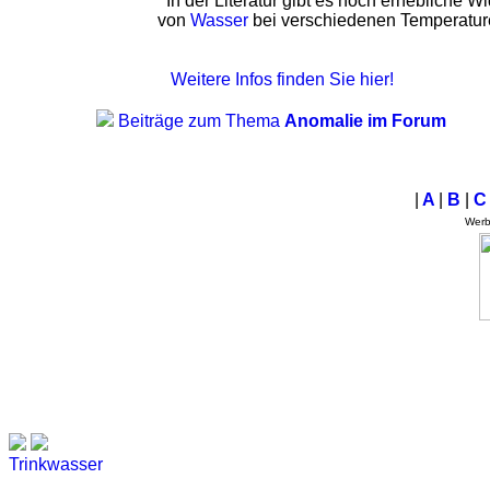
In der Literatur gibt es noch erhebliche 
von
Wasser
bei verschiedenen Temperaturen
Weitere Infos finden Sie hier!
Beiträge zum Thema
Anomalie im Forum
|
A
|
B
|
Wer
Trinkwasser
Stadtwerke