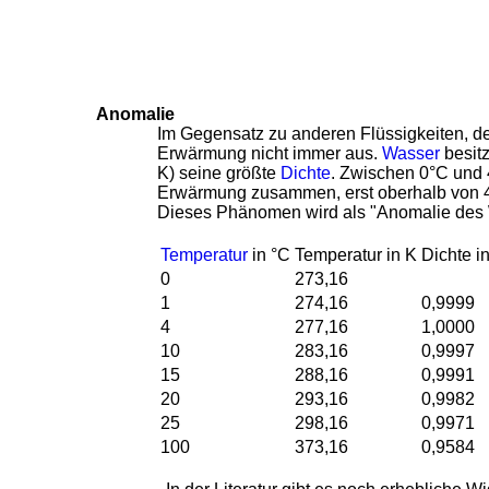
Anomalie
Im Gegensatz zu anderen Flüssigkeiten, d
Erwärmung nicht immer aus.
Wasser
besitz
K) seine größte
Dichte
. Zwischen 0°C und 4
Erwärmung zusammen, erst oberhalb von 4
Dieses Phänomen wird als "Anomalie des 
Temperatur
in °C
Temperatur in K
Dichte i
0
273,16
1
274,16
0,9999
4
277,16
1,0000
10
283,16
0,9997
15
288,16
0,9991
20
293,16
0,9982
25
298,16
0,9971
100
373,16
0,9584