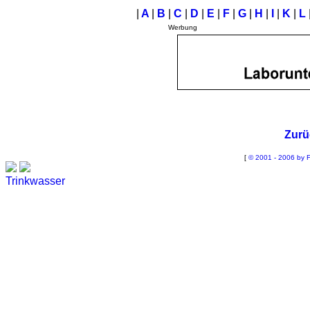
|
A
|
B
|
C
|
D
|
E
|
F
|
G
|
H
|
I
|
K
|
L
Werbung
Zurü
[
© 2001 - 2006 by F
Trinkwasser
Stadtwerke
Wassertest
Labortest Wasser
Schnelltest Wasser
BUBBLE-RAIN®