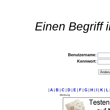
Einen Begriff 
Benutzername:
Kennwort:
|
A
|
B
|
C
|
D
|
E
|
F
|
G
|
H
|
I
|
K
|
L
Werbung