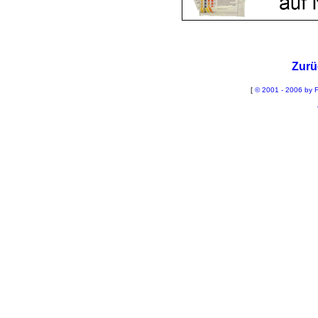
Zurü
[
© 2001 - 2006 by F
La
Sch
B