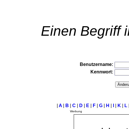
Einen Begriff 
Benutzername:
Kennwort:
|
A
|
B
|
C
|
D
|
E
|
F
|
G
|
H
|
I
|
K
|
L
Werbung