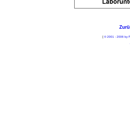
Zurü
[
© 2001 - 2006 by F
La
Sch
B