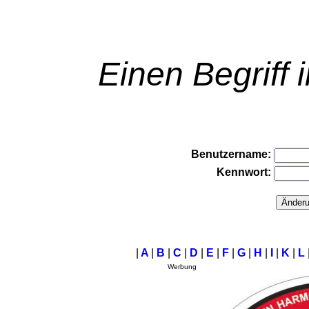
Einen Begriff 
Benutzername:
Kennwort:
|
A
|
B
|
C
|
D
|
E
|
F
|
G
|
H
|
I
|
K
|
L
Werbung