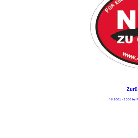
Zurü
[
© 2001 - 2006 by F
La
Sch
B