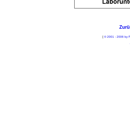
Zurü
[
© 2001 - 2006 by F
La
Sch
B