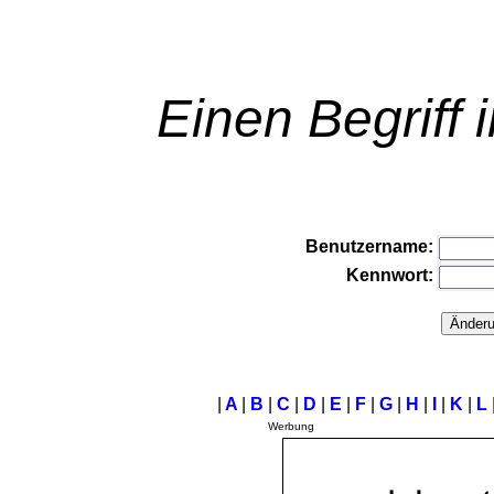
Einen Begriff 
Benutzername:
Kennwort:
|
A
|
B
|
C
|
D
|
E
|
F
|
G
|
H
|
I
|
K
|
L
Werbung