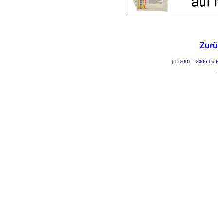
Zurü
[
© 2001 - 2006 by F
La
Sch
B