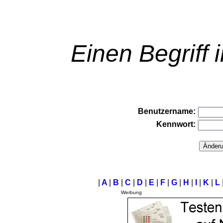
Einen Begriff 
Benutzername:
Kennwort:
|
A
|
B
|
C
|
D
|
E
|
F
|
G
|
H
|
I
|
K
|
L
Werbung