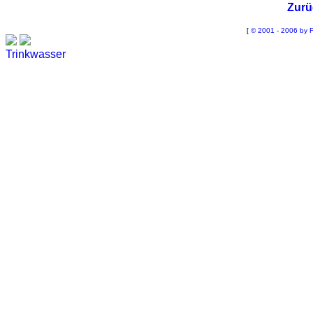
Zurü
[
© 2001 - 2006 by F
Trinkwasser
Stadtwerke
Wassertest
Labortest Wasser
Schnelltest Wasser
BUBBLE-RAIN®