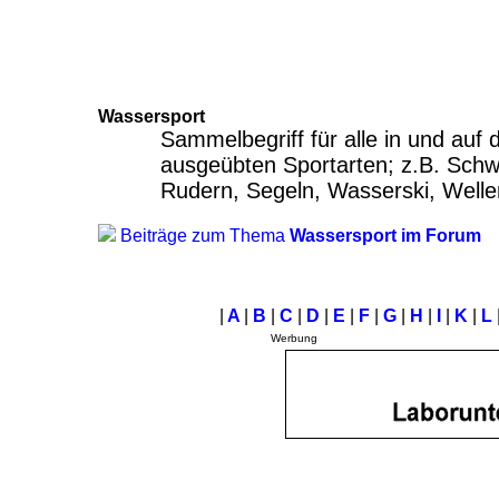
Wassersport
Sammelbegriff für alle in und auf
ausgeübten Sportarten; z.B. Sch
Rudern, Segeln, Wasserski, Welle
Beiträge zum Thema
Wassersport im Forum
|
A
|
B
|
C
|
D
|
E
|
F
|
G
|
H
|
I
|
K
|
L
Werbung