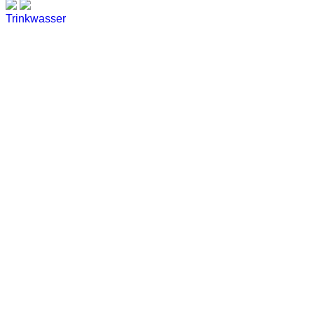
Trinkwasser
Stadtwerke
Wassertest
Labortest Wasser
Schnelltest Wasser
BUBBLE-RAIN®