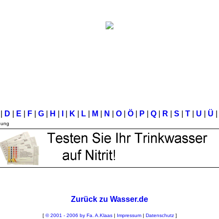
C
|
D
|
E
|
F
|
G
|
H
|
I
|
K
|
L
|
M
|
N
|
O
|
Ö
|
P
|
Q
|
R
|
S
|
T
|
U
|
Ü
|
bung
Zurück zu Wasser.de
[
© 2001 - 2006 by Fa. A.Klaas
|
Impressum
|
Datenschutz
]