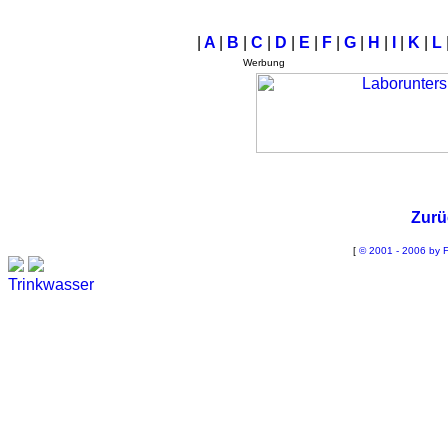
|
A
|
B
|
C
|
D
|
E
|
F
|
G
|
H
|
I
|
K
|
L
Werbung
Zurü
[
© 2001 - 2006 by F
Trinkwasser
Stadtwerke
Wassertest
Labortest Wasser
Schnelltest Wasser
BUBBLE-RAIN®