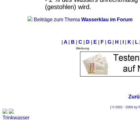
(gestohlen) wird.
Beiträge zum Thema
Wasserklau im Forum
|
A
|
B
|
C
|
D
|
E
|
F
|
G
|
H
|
I
|
K
|
L
Werbung
Zurü
[
© 2001 - 2006 by F
Trinkwasser
Stadtwerke
Wassertest
Labortest Wasser