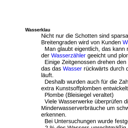
Wasserklau
Nicht nur die Schotten sind spars
Breitengraden wird von Kunden
W
Man glaubt eigentlich, das kann n
der
Wasserzähler
geeicht und plom
Einige Zeitgenossen drehen den
das das
Wasser
rückwärts durch
läuft.
Deshalb wurden auch für die Za
extra Kunstsoffplomben entwickelt
Plombe (Bleisiegel veraltet)
Viele Wasserwerke überprüfen d
Minderwasserverbräuche um schw
erkennen.
Bei Untersuchungen wurde festges
- 2 % des Wassers unrechtmäßi