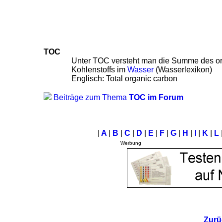
TOC
Unter TOC versteht man die Summe des o
Kohlenstoffs im
Wasser
(Wasserlexikon)
Englisch: Total organic carbon
Beiträge zum Thema
TOC im Forum
|
A
|
B
|
C
|
D
|
E
|
F
|
G
|
H
|
I
|
K
|
L
Werbung
Zurü