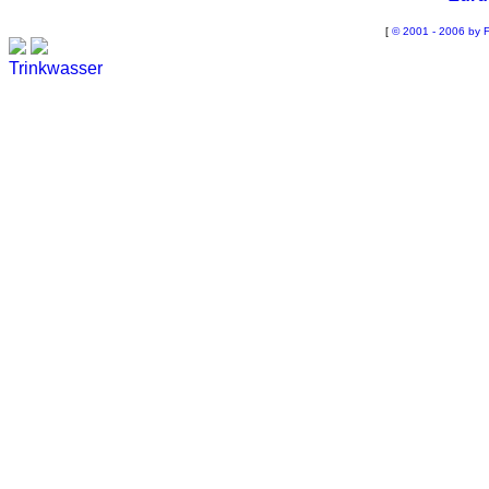
[
© 2001 - 2006 by F
Trinkwasser
Stadtwerke
Wassertest
Labortest Wasser
Schnelltest Wasser
BUBBLE-RAIN®