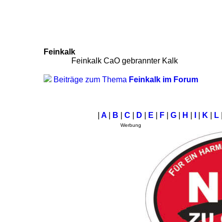
Feinkalk
Feinkalk CaO gebrannter Kalk
Beiträge zum Thema
Feinkalk im Forum
|
A
|
B
|
C
|
D
|
E
|
F
|
G
|
H
|
I
|
K
|
L
Werbung