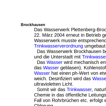
Brockhausen
Das Wasserwerk Plettenberg-Bro
22. März 2004 erneut in Betrieb
Wasserwerk musste entsprechend
Trinkwasserverordnung
umgebaut 
Das Wasserwerk Brockhausen bel
und die Unterstadt mit
Trinkwasse
Das
Wasser
wird mechanisch ents
das
Wasser
geblasen). Kohlenstof
Wasser
hat einen ph-Wert von et
weich. Desinfiziert wird das
Wasse
ultravioletten Licht.
Somit wir das
Trinkwasser
, natu
Chemie in das öffentliche Leitun
Fall von Rohrbrüchen etc. erfolgt 
Chlorung.