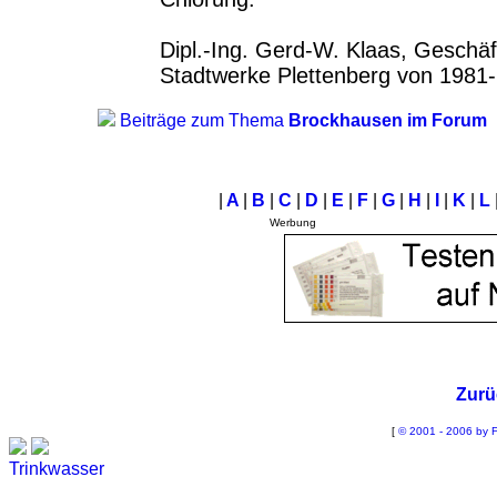
Dipl.-Ing. Gerd-W. Klaas, Geschäf
Stadtwerke Plettenberg von 1981
Beiträge zum Thema
Brockhausen im Forum
|
A
|
B
|
C
|
D
|
E
|
F
|
G
|
H
|
I
|
K
|
L
Werbung
Zurü
[
© 2001 - 2006 by F
Trinkwasser
Stadtwerke