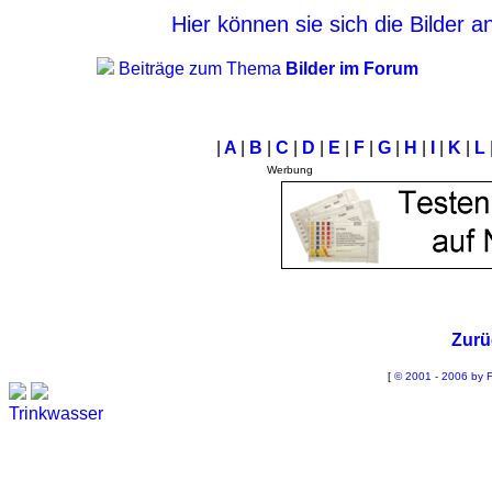
Hier können sie sich die Bilder 
Beiträge zum Thema
Bilder im Forum
|
A
|
B
|
C
|
D
|
E
|
F
|
G
|
H
|
I
|
K
|
L
Werbung
Zurü
[
© 2001 - 2006 by F
Trinkwasser
Stadtwerke
Wassertest
Labortest Wasser