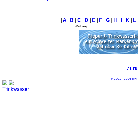
|
A
|
B
|
C
|
D
|
E
|
F
|
G
|
H
|
I
|
K
|
L
Werbung
Zurü
[
© 2001 - 2006 by F
Trinkwasser
Stadtwerke
Wassertest
Labortest Wasser
Schnelltest Wasser
BUBBLE-RAIN®